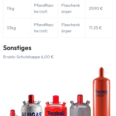
Pfandflasc
Flaschenk
11kg
29,90 €
he (rot)
örper
Pfandflasc
Flaschenk
33kg
71,35 €
he (rot)
örper
Sonstiges
Ersatz-Schutzkappe 6,00 €