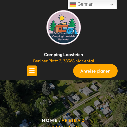
Skip
German
to
content
Camping Loosteich
Berliner Platz 2, 38368 Mariental
Anreise planen
/
HOME
FREIBAD